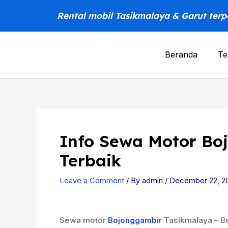
Skip
Rental mobil Tasikmalaya & Garut ter
to
content
Beranda
Te
Info Sewa Motor Bo
Terbaik
Leave a Comment
/ By
admin
/
December 22, 2
Sewa motor
Bojonggambir
Tasikmalaya
– Be