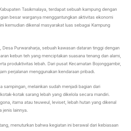
, Kabupaten Tasikmalaya, terdapat sebuah kampung dengan
ebagian besar warganya menggantungkan aktivitas ekonomi
 ini kemudian dikenal masyarakat luas sebagai Kampung
 Desa Purwaraharja, sebuah kawasan dataran tinggi dengan
mparan kebun teh yang menciptakan suasana tenang dan alami,
ta produktivitas lebah. Dari pusat Kecamatan Bojonggambir,
tu jam perjalanan menggunakan kendaraan pribadi.
ha sampingan, melainkan sudah menjadi bagian dari
kotak-kotak sarang lebah yang dikelola secara mandiri.
rigona, itama atau teuweul, leviset, lebah hutan yang dikenal
jenis lainnya.
ang, menuturkan bahwa kegiatan ini berawal dari kebiasaan