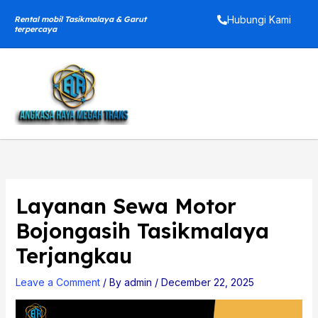
Skip
Hubungi Kami
Rental mobil Tasikmalaya & Garut
to
terpercaya
content
Layanan Sewa Motor
Bojongasih Tasikmalaya
Terjangkau
Leave a Comment
/ By
admin
/
December 22, 2025