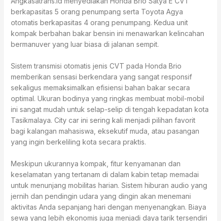
Angkasatrans.id menyediakan Honda Brio Satya E CVT
berkapasitas 5 orang penumpang serta Toyota Agya
otomatis berkapasitas 4 orang penumpang. Kedua unit
kompak berbahan bakar bensin ini menawarkan kelincahan
bermanuver yang luar biasa di jalanan sempit.
Sistem transmisi otomatis jenis CVT pada Honda Brio
memberikan sensasi berkendara yang sangat responsif
sekaligus memaksimalkan efisiensi bahan bakar secara
optimal. Ukuran bodinya yang ringkas membuat mobil-mobil
ini sangat mudah untuk selap-selip di tengah kepadatan kota
Tasikmalaya. City car ini sering kali menjadi pilihan favorit
bagi kalangan mahasiswa, eksekutif muda, atau pasangan
yang ingin berkeliling kota secara praktis.
Meskipun ukurannya kompak, fitur kenyamanan dan
keselamatan yang tertanam di dalam kabin tetap memadai
untuk menunjang mobilitas harian. Sistem hiburan audio yang
jernih dan pendingin udara yang dingin akan menemani
aktivitas Anda sepanjang hari dengan menyenangkan. Biaya
sewa yang lebih ekonomis juga menjadi daya tarik tersendiri