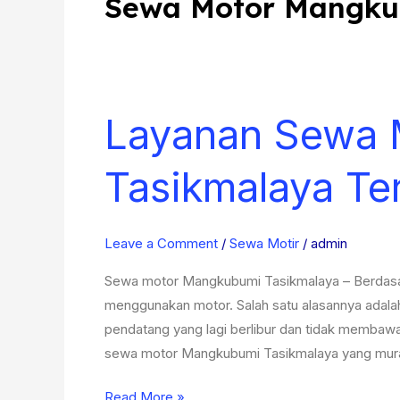
Sewa Motor Mangku
Layanan Sewa 
Layanan
Sewa
Motor
Tasikmalaya Te
Mangkubumi
Tasikmalaya
Terjangkau
Leave a Comment
/
Sewa Motir
/
admin
Sewa motor Mangkubumi Tasikmalaya – Berdasarkan
menggunakan motor. Salah satu alasannya adalah
pendatang yang lagi berlibur dan tidak membawa
sewa motor Mangkubumi Tasikmalaya yang murah
Read More »