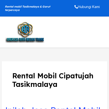
Skip
Hubungi Kami
Rental mobil Tasikmalaya & Garut
to
terpercaya
content
Rental Mobil Cipatujah
Tasikmalaya
Inilah