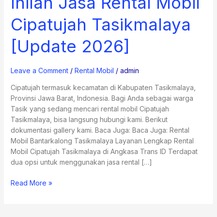
Inilah Jasa Rental Mobil
Jasa
Rental
Cipatujah Tasikmalaya
Mobil
Cipatujah
[Update 2026]
Tasikmalaya
[Update
Leave a Comment
/
Rental Mobil
/
admin
2026]
Cipatujah termasuk kecamatan di Kabupaten Tasikmalaya,
Provinsi Jawa Barat, Indonesia. Bagi Anda sebagai warga
Tasik yang sedang mencari rental mobil Cipatujah
Tasikmalaya, bisa langsung hubungi kami. Berikut
dokumentasi gallery kami. Baca Juga: Baca Juga: Rental
Mobil Bantarkalong Tasikmalaya Layanan Lengkap Rental
Mobil Cipatujah Tasikmalaya di Angkasa Trans ID Terdapat
dua opsi untuk menggunakan jasa rental […]
Read More »